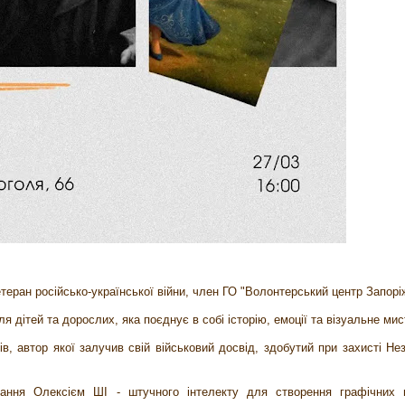
теран російсько-української війни, член ГО "Волонтерський центр Запорі
я дітей та дорослих, яка поєднує в собі історію, емоції та візуальне ми
в, автор якої залучив свій військовий досвід, здобутий при захисті Не
ання Олексієм ШІ - штучного інтелекту для створення графічних м