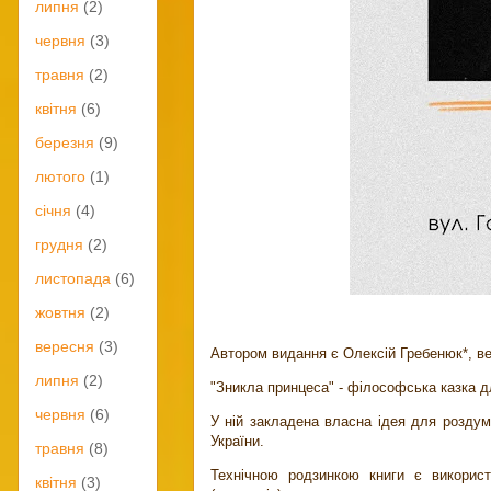
липня
(2)
червня
(3)
травня
(2)
квітня
(6)
березня
(9)
лютого
(1)
січня
(4)
грудня
(2)
листопада
(6)
жовтня
(2)
вересня
(3)
Автором видання є Олексій Гребенюк*, ве
липня
(2)
"Зникла принцеса" - філософська казка дл
червня
(6)
У ній закладена власна ідея для роздумі
України.
травня
(8)
Технічною родзинкою книги є використ
квітня
(3)