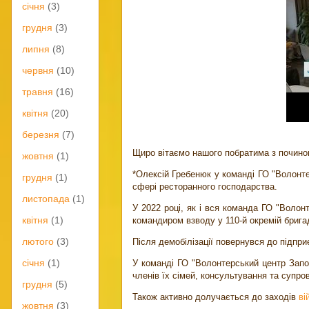
січня
(3)
грудня
(3)
липня
(8)
червня
(10)
травня
(16)
квітня
(20)
березня
(7)
Щиро вітаємо нашого побратима з почином
жовтня
(1)
*Олексій Гребенюк у команді ГО "Волонте
грудня
(1)
сфері ресторанного господарства.
листопада
(1)
У 2022 році, як і вся команда ГО "Воло
квітня
(1)
командиром взводу у 110-й окремій брига
лютого
(3)
Після демобілізації повернувся до підпри
січня
(1)
У команді ГО "Волонтерський центр Запо
членів їх сімей, консультування та супро
грудня
(5)
Також активно долучається до заходів
ві
жовтня
(3)