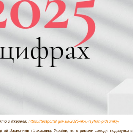
ято з джерела:
https://testportal.gov.ua/2025-rik-u-tsyfrah-pidsumky/
дітей Захисників і Захисниць України, які отримали солодкі подарунки в