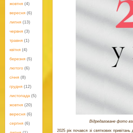
жовтня
(4)
вересня
(6)
липня
(13)
червня
(3)
травня
(1)
квітня
(4)
березня
(5)
лютого
(6)
січня
(8)
грудня
(12)
листопада
(5)
жовтня
(20)
вересня
(6)
Відредаговане фото вз
серпня
(6)
2025 рік почався зі святкових привітань 
липня
(1)