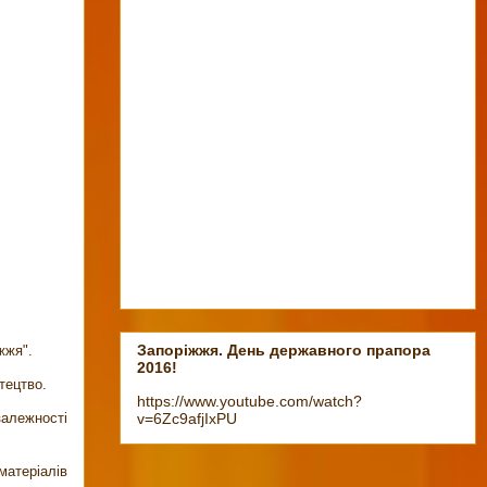
Запоріжжя. День державного прапора
жжя".
2016!
стецтво.
https://www.youtube.com/watch?
залежності
v=6Zc9afjIxPU
атеріалів