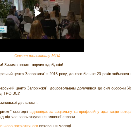
Сюжет телеканалу МТМ
! Зичимо нових творчих здобутків!
рський центр Запоріжжя" з 2015 року, до того більше 20 років займався 
нтерський центр Запоріжжя", добровольцем долучився до сил оборони Ук
ді ТРО ЗСУ.
ємницької діяльності.
ріжжя" сьогодні
відповідає за соціальну та професійну адаптацію ветер
від під час започаткування власної справи.
йськово
-
патріотичного
виховання молоді.