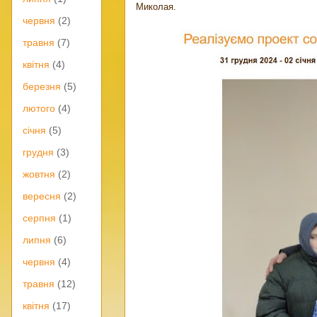
Миколая.
червня
(2)
травня
(7)
квітня
(4)
березня
(5)
лютого
(4)
січня
(5)
грудня
(3)
жовтня
(2)
вересня
(2)
серпня
(1)
липня
(6)
червня
(4)
травня
(12)
квітня
(17)