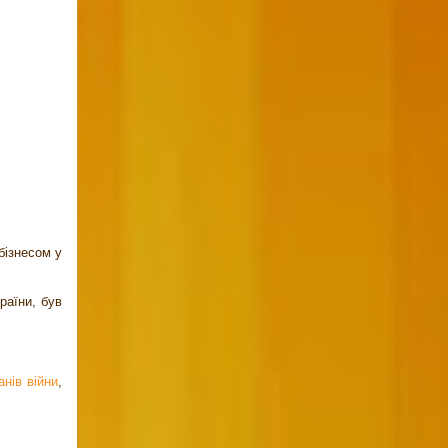
бізнесом у
раїни, був
анів війни
,