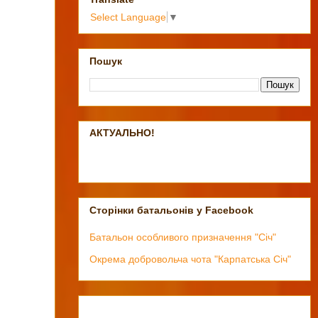
Select Language
▼
Пошук
АКТУАЛЬНО!
Сторінки батальонів у Facebook
Батальон особливого призначення "Січ"
Окрема добровольча чота "Карпатська Січ"