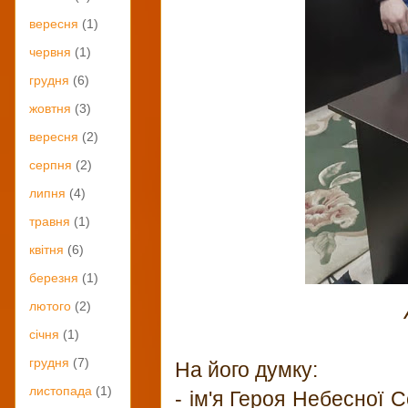
вересня
(1)
червня
(1)
грудня
(6)
жовтня
(3)
вересня
(2)
серпня
(2)
липня
(4)
травня
(1)
квітня
(6)
березня
(1)
лютого
(2)
січня
(1)
грудня
(7)
На його думку:
листопада
(1)
- ім'я Героя Небесної 