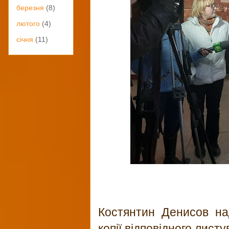
березня
(8)
лютого
(4)
січня
(11)
Костянтин Денисов на
копії відповідного лис