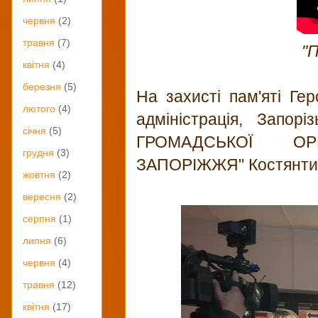
червня
(2)
травня
(7)
"
квітня
(4)
березня
(5)
На захисті пам'яті Ге
лютого
(4)
адміністрація, Запорі
січня
(5)
ГРОМАДСЬКОЇ ОР
грудня
(3)
ЗАПОРІЖЖЯ" Костянтин 
жовтня
(2)
вересня
(2)
серпня
(1)
липня
(6)
червня
(4)
травня
(12)
квітня
(17)