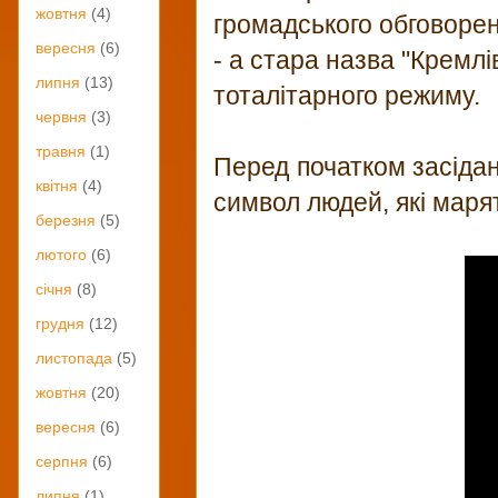
жовтня
(4)
громадського обговорен
вересня
(6)
- а стара назва "Кремлі
липня
(13)
тоталітарного режиму.
червня
(3)
травня
(1)
Перед початком засіданн
квітня
(4)
символ людей, які марят
березня
(5)
лютого
(6)
січня
(8)
грудня
(12)
листопада
(5)
жовтня
(20)
вересня
(6)
серпня
(6)
липня
(1)