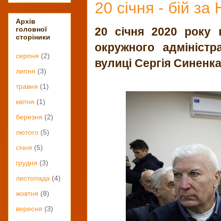
20 січня - бій з
Архів
20 січня 2020 року 
головної
сторіники
окружного адміністр
серпня
(2)
вулиці Сергія Синенка
липня
(3)
травня
(1)
квітня
(1)
березня
(2)
лютого
(5)
січня
(5)
грудня
(3)
листопада
(4)
жовтня
(8)
вересня
(3)