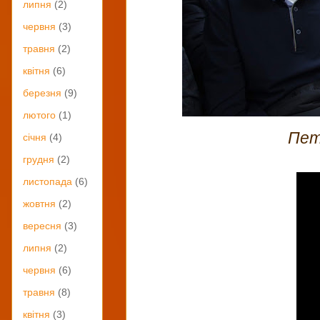
липня
(2)
червня
(3)
травня
(2)
квітня
(6)
березня
(9)
лютого
(1)
Пет
січня
(4)
грудня
(2)
листопада
(6)
жовтня
(2)
вересня
(3)
липня
(2)
червня
(6)
травня
(8)
квітня
(3)