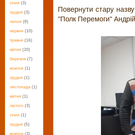
січня
(3)
Повернути стару назву 
грудня
(3)
"Полк Перемоги" Андрій
липня
(8)
червня
(10)
травня
(16)
квітня
(20)
березня
(7)
жовтня
(1)
грудня
(1)
листопада
(1)
квітня
(1)
лютого
(3)
січня
(1)
грудня
(5)
жовтня
(3)