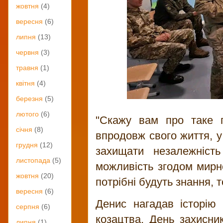
жовтня
(4)
вересня
(6)
липня
(13)
червня
(3)
травня
(1)
квітня
(4)
березня
(5)
лютого
(6)
"Скажу вам про таке п
січня
(8)
впродовж свого життя, у 
грудня
(12)
захищати незалежність
листопада
(5)
можливість згодом мирно
жовтня
(20)
потрібні будуть знання, 
вересня
(6)
Денис нагадав історію
серпня
(6)
козацтва, День захисник
липня
(1)