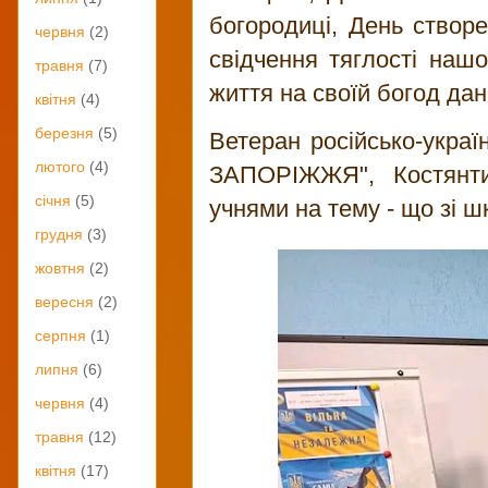
богородиці, День створе
червня
(2)
свідчення тяглості нашо
травня
(7)
життя на своїй богод дані
квітня
(4)
березня
(5)
Ветеран російсько-украї
лютого
(4)
ЗАПОРІЖЖЯ", Костянти
січня
(5)
учнями на тему - що зі ш
грудня
(3)
жовтня
(2)
вересня
(2)
серпня
(1)
липня
(6)
червня
(4)
травня
(12)
квітня
(17)