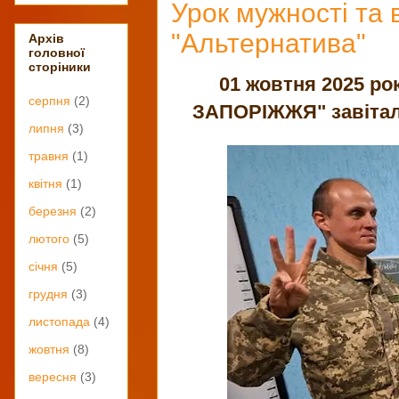
Урок мужності та в
"Альтернатива"
Архів
головної
сторіники
01 жовтня 2025 р
серпня
(2)
ЗАПОРІЖЖЯ" завітали
липня
(3)
травня
(1)
квітня
(1)
березня
(2)
лютого
(5)
січня
(5)
грудня
(3)
листопада
(4)
жовтня
(8)
вересня
(3)