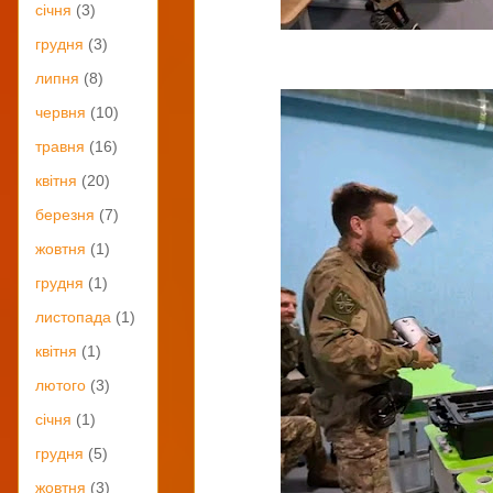
січня
(3)
грудня
(3)
липня
(8)
червня
(10)
травня
(16)
квітня
(20)
березня
(7)
жовтня
(1)
грудня
(1)
листопада
(1)
квітня
(1)
лютого
(3)
січня
(1)
грудня
(5)
жовтня
(3)