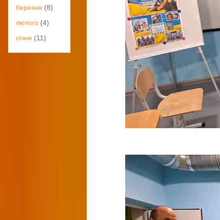
березня
(8)
лютого
(4)
січня
(11)