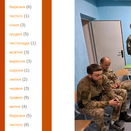
березня
(6)
лютого
(1)
січня
(3)
грудня
(5)
листопада
(1)
жовтня
(3)
вересня
(3)
серпня
(1)
липня
(2)
червня
(3)
травня
(9)
квітня
(4)
березня
(5)
лютого
(8)