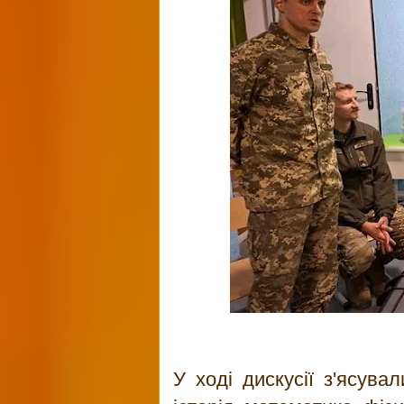
У ході дискусії з'ясува