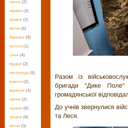
липня
(2)
червня
(3)
травня
(2)
квітня
(6)
березня
(9)
лютого
(1)
січня
(4)
грудня
(2)
листопада
(6)
Разом із військовослу
жовтня
(2)
бригади "Дике Поле"
вересня
(3)
громадянської відповідал
липня
(2)
До учнів звернулися вій
червня
(6)
та Леся.
травня
(8)
квітня
(3)