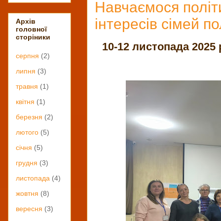
Навчаємося політ
інтересів сімей по
Архів
головної
сторіники
10-12 листопада 2025 р
серпня
(2)
липня
(3)
травня
(1)
квітня
(1)
березня
(2)
лютого
(5)
січня
(5)
грудня
(3)
листопада
(4)
жовтня
(8)
вересня
(3)