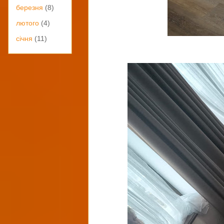
березня
(8)
лютого
(4)
січня
(11)