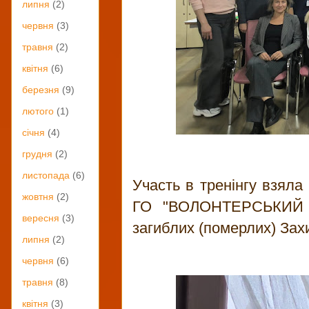
липня
(2)
червня
(3)
травня
(2)
квітня
(6)
березня
(9)
лютого
(1)
січня
(4)
грудня
(2)
листопада
(6)
Участь в тренінгу взяла
жовтня
(2)
ГО "ВОЛОНТЕРСЬКИЙ 
вересня
(3)
загиблих (померлих) Захи
липня
(2)
червня
(6)
травня
(8)
квітня
(3)