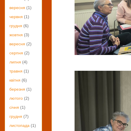
вересня
(1)
червня
(1)
грудня
(6)
жовтня
(3)
вересня
(2)
серпня
(2)
липня
(4)
травня
(1)
квітня
(6)
березня
(1)
лютого
(2)
січня
(1)
грудня
(7)
листопада
(1)