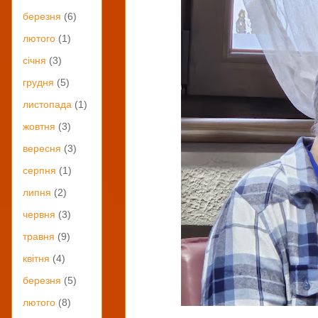
березня
(6)
лютого
(1)
січня
(3)
грудня
(5)
листопада
(1)
жовтня
(3)
вересня
(3)
серпня
(1)
липня
(2)
червня
(3)
травня
(9)
квітня
(4)
березня
(5)
лютого
(8)