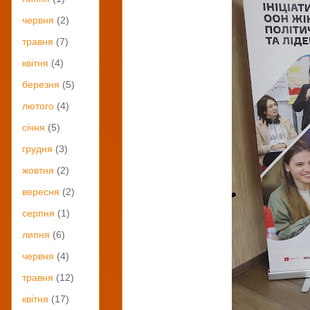
червня
(2)
травня
(7)
квітня
(4)
березня
(5)
лютого
(4)
січня
(5)
грудня
(3)
жовтня
(2)
вересня
(2)
серпня
(1)
липня
(6)
червня
(4)
травня
(12)
квітня
(17)