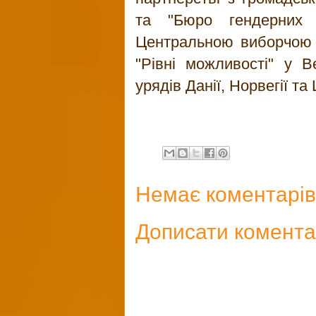
та "Бюро гендерних 
Центральною виборчою к
"Рівні можливості" у В
урядів Данії, Норвегії та 
Немає коментарів
Дописати комент