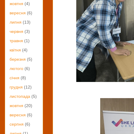
жовтня
(4)
вересня
(6)
липня
(13)
червня
(3)
травня
(1)
квітня
(4)
березня
(5)
лютого
(6)
січня
(8)
грудня
(12)
листопада
(5)
жовтня
(20)
вересня
(6)
серпня
(6)
липня
(1)