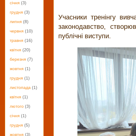
січня
(3)
грудня
(3)
Учасники тренінгу вив
липня
(8)
законодавство, створюв
червня
(10)
публічні виступи.
травня
(16)
квітня
(20)
березня
(7)
жовтня
(1)
грудня
(1)
листопада
(1)
квітня
(1)
лютого
(3)
січня
(1)
грудня
(5)
жовтня
(3)