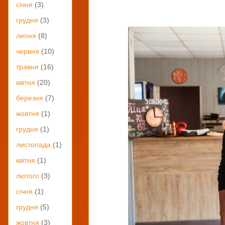
січня
(3)
грудня
(3)
липня
(8)
червня
(10)
травня
(16)
квітня
(20)
березня
(7)
жовтня
(1)
грудня
(1)
листопада
(1)
квітня
(1)
лютого
(3)
січня
(1)
грудня
(5)
жовтня
(3)