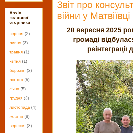
Звіт про консуль
війни у Матвіївці
Архів
головної
сторіники
28 вересня 2025 рок
серпня
(2)
громаді відбулася
липня
(3)
реінтеграції
травня
(1)
квітня
(1)
березня
(2)
лютого
(5)
січня
(5)
грудня
(3)
листопада
(4)
жовтня
(8)
вересня
(3)