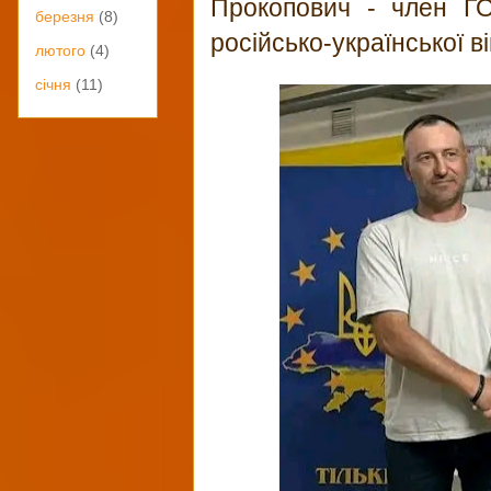
Прокопович - член ГО
березня
(8)
російсько-української в
лютого
(4)
січня
(11)