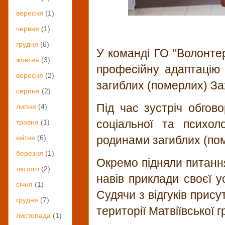
вересня
(1)
червня
(1)
грудня
(6)
У команді
ГО "Волонтер
жовтня
(3)
професійну адаптацію в
вересня
(2)
загиблих (померлих) За
серпня
(2)
Під час зустріч обгов
липня
(4)
соціальної та психоло
травня
(1)
родинами
загиблих (по
квітня
(6)
березня
(1)
Окремо підняли питання
лютого
(2)
навів приклади своєї у
січня
(1)
Судячи з відгуків прису
грудня
(7)
території Матвіївської 
листопада
(1)