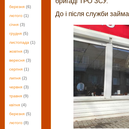
бригаді ТРО ЗСУ.
березня
(6)
До і після служби займа
лютого
(1)
січня
(3)
грудня
(5)
листопада
(1)
жовтня
(3)
вересня
(3)
серпня
(1)
липня
(2)
червня
(3)
травня
(9)
квітня
(4)
березня
(5)
лютого
(8)