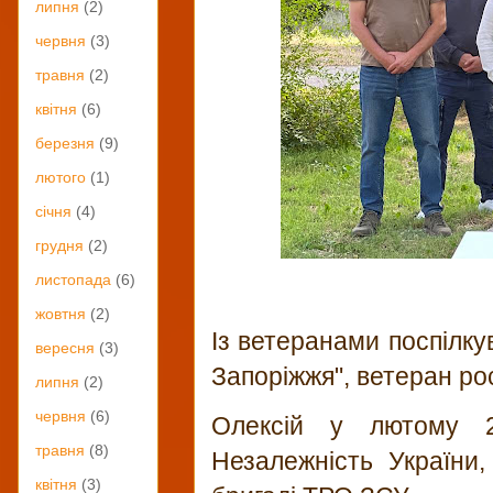
липня
(2)
червня
(3)
травня
(2)
квітня
(6)
березня
(9)
лютого
(1)
січня
(4)
грудня
(2)
листопада
(6)
жовтня
(2)
Із ветеранами поспілку
вересня
(3)
Запоріжжя", ветеран рос
липня
(2)
червня
(6)
Олексій у лютому 2
травня
(8)
Незалежність України
квітня
(3)