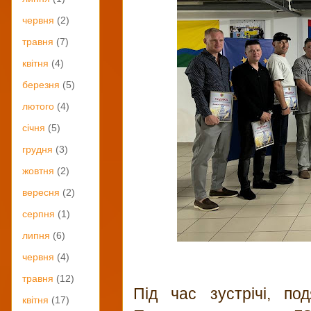
червня
(2)
травня
(7)
квітня
(4)
березня
(5)
лютого
(4)
січня
(5)
грудня
(3)
жовтня
(2)
вересня
(2)
серпня
(1)
липня
(6)
червня
(4)
травня
(12)
Під час зустрічі, по
квітня
(17)