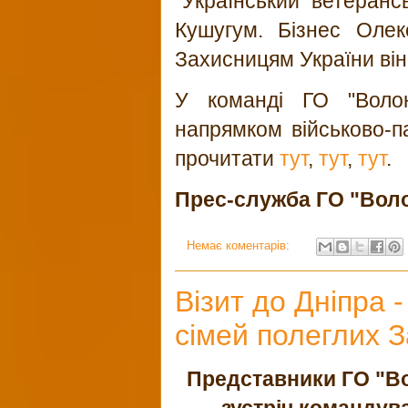
"Український ветеранс
Кушугум. Бізнес Олек
Захисницям України ві
У команді
ГО "Воло
напрямком військово-п
прочитати
тут
,
тут
,
тут
.
Прес-служба
ГО "Вол
Немає коментарів:
Візит до Дніпра 
сімей полеглих З
Представники ГО "Во
зустріч командув