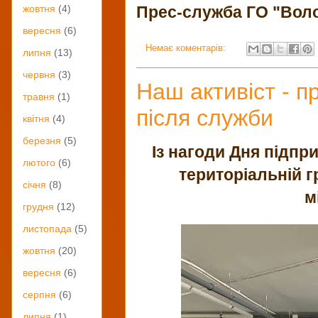
Прес-служба ГО "Вол
жовтня
(4)
вересня
(6)
Немає коментарів:
липня
(13)
червня
(3)
Наш активіст - п
травня
(1)
після служби
квітня
(4)
березня
(5)
Із нагоди Дня підпр
лютого
(6)
територіальній г
січня
(8)
м
грудня
(12)
листопада
(5)
жовтня
(20)
вересня
(6)
серпня
(6)
липня
(1)