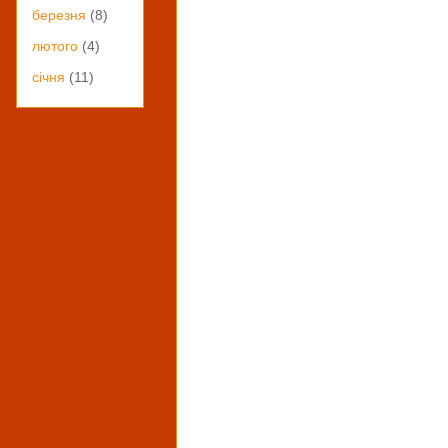
березня
(8)
лютого
(4)
січня
(11)