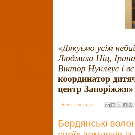
«
Дякуємо усім неба
Людмила Ніц, Ірин
Віктор Нуклеус і всі
координатор дитя
центр Запоріжжя»
Немає коментарів:
Бердянські волон
своїх земляків із