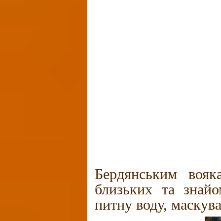
Бердянським вояк
близьких та знайо
питну воду, маскува