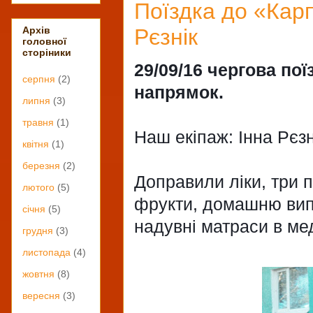
Поїздка до «Карп
Рєзнік
Архів
головної
сторіники
29/09/16 чергова по
серпня
(2)
напрямок.
липня
(3)
травня
(1)
Наш екіпаж: Інна Рєз
квітня
(1)
березня
(2)
Доправили ліки, три п
лютого
(5)
фрукти, домашню випіч
січня
(5)
надувні матраси в ме
грудня
(3)
листопада
(4)
жовтня
(8)
вересня
(3)