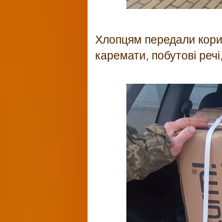
Хлопцям передали корис
каремати, побутові речі