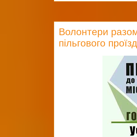
Волонтери разом
пільгового проїз