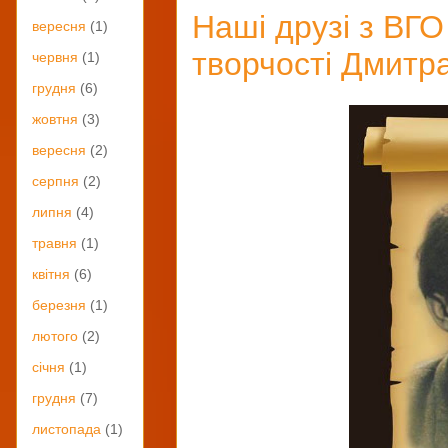
Наші друзі з ВГО
вересня
(1)
творчості Дмитр
червня
(1)
грудня
(6)
жовтня
(3)
вересня
(2)
серпня
(2)
липня
(4)
травня
(1)
квітня
(6)
березня
(1)
лютого
(2)
січня
(1)
грудня
(7)
листопада
(1)