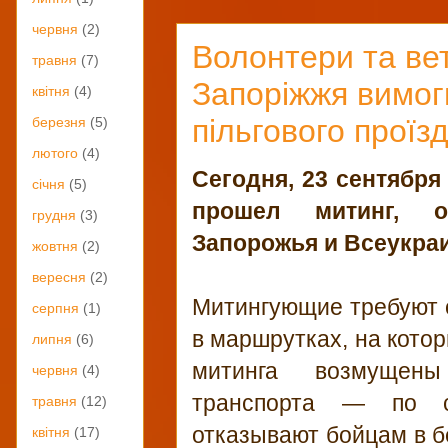
червня
(2)
Волонтери та ве
травня
(7)
Запоріжжя вимог
квітня
(4)
пільгового проїз
березня
(5)
лютого
(4)
Сегодня, 23 сентября
січня
(5)
прошел митинг, о
грудня
(3)
Запорожья и Всеукра
жовтня
(2)
вересня
(2)
Митингующие требуют 
серпня
(1)
в маршрутках, на котор
липня
(6)
митинга возмущены
червня
(4)
транспорта — по сл
травня
(12)
отказывают бойцам в б
квітня
(17)