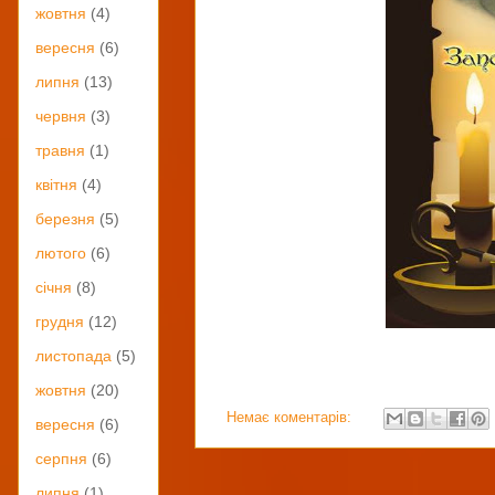
жовтня
(4)
вересня
(6)
липня
(13)
червня
(3)
травня
(1)
квітня
(4)
березня
(5)
лютого
(6)
січня
(8)
грудня
(12)
листопада
(5)
жовтня
(20)
Немає коментарів:
вересня
(6)
серпня
(6)
липня
(1)