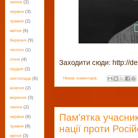
липня
(2)
червня
(3)
травня
(2)
квітня
(6)
березня
(9)
лютого
(1)
січня
(4)
Заходити сюди: http://dem
грудня
(2)
Немає коментарів:
листопада
(6)
жовтня
(2)
вересня
(3)
липня
(2)
Пам'ятка учасник
червня
(6)
нації проти Росій
травня
(8)
квітня
(3)