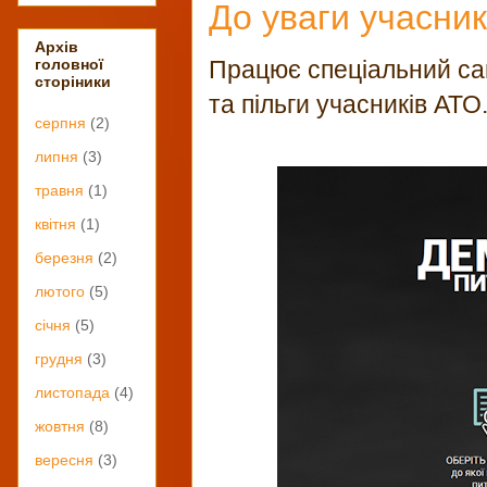
До уваги учасни
Архів
Працює спеціальний сайт
головної
сторіники
та пільги учасників АТО
серпня
(2)
липня
(3)
травня
(1)
квітня
(1)
березня
(2)
лютого
(5)
січня
(5)
грудня
(3)
листопада
(4)
жовтня
(8)
вересня
(3)