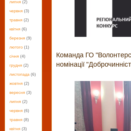
липня
(2)
червня
(3)
травня
(2)
квітня
(6)
березня
(9)
лютого
(1)
Команда ГО "Волонтерс
січня
(4)
номінації "Доброчинніст
грудня
(2)
листопада
(6)
жовтня
(2)
вересня
(3)
липня
(2)
червня
(6)
травня
(8)
квітня
(3)