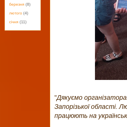
березня
(8)
лютого
(4)
січня
(11)
"
Дякуємо організаторам
Запорізької області. 
працюють на українсь