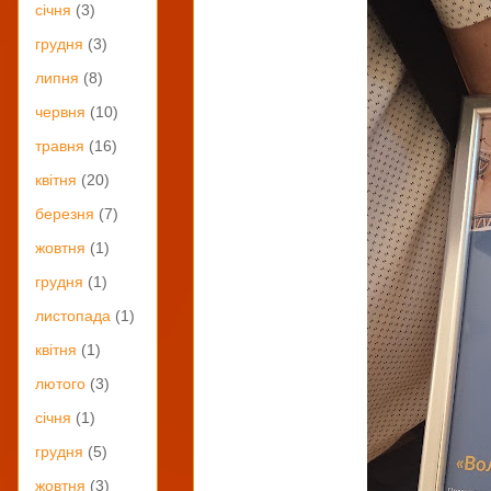
січня
(3)
грудня
(3)
липня
(8)
червня
(10)
травня
(16)
квітня
(20)
березня
(7)
жовтня
(1)
грудня
(1)
листопада
(1)
квітня
(1)
лютого
(3)
січня
(1)
грудня
(5)
жовтня
(3)