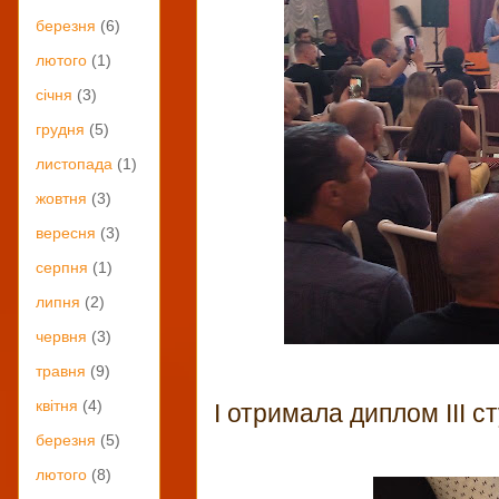
березня
(6)
лютого
(1)
січня
(3)
грудня
(5)
листопада
(1)
жовтня
(3)
вересня
(3)
серпня
(1)
липня
(2)
червня
(3)
травня
(9)
квітня
(4)
І отримала диплом ІІІ с
березня
(5)
лютого
(8)