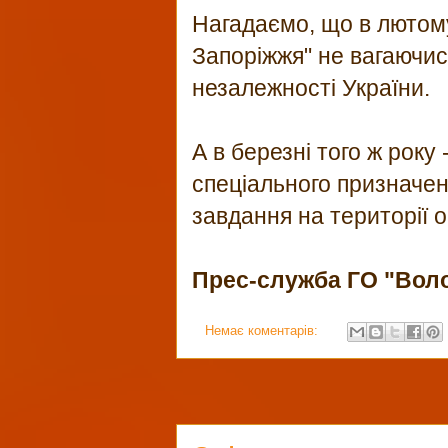
Нагадаємо, що в лютом
Запоріжжя" не вагаючис
незалежності України.
А в березні того ж року
спеціального призначен
завдання на території о
Прес-служба ГО "Вол
Немає коментарів: