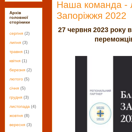
Наша команда - 
Запоріжжя 2022
Архів
головної
сторіники
27 червня 2023 року 
серпня
(2)
переможців
липня
(3)
травня
(1)
квітня
(1)
березня
(2)
лютого
(5)
січня
(5)
грудня
(3)
листопада
(4)
жовтня
(8)
вересня
(3)