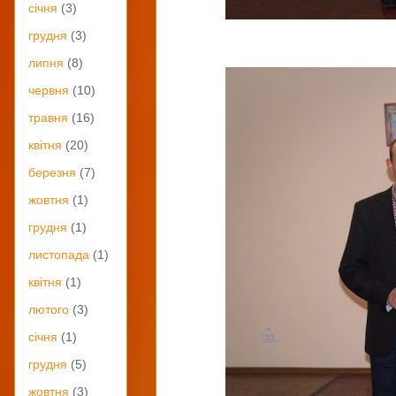
січня
(3)
грудня
(3)
липня
(8)
червня
(10)
травня
(16)
квітня
(20)
березня
(7)
жовтня
(1)
грудня
(1)
листопада
(1)
квітня
(1)
лютого
(3)
січня
(1)
грудня
(5)
жовтня
(3)