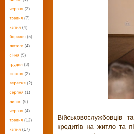
червня
(2)
травня
(7)
квітня
(4)
березня
(5)
лютого
(4)
січня
(5)
грудня
(3)
жовтня
(2)
вересня
(2)
серпня
(1)
липня
(6)
червня
(4)
Військовослужбовців та
травня
(12)
кредитів на житло та пі
квітня
(17)