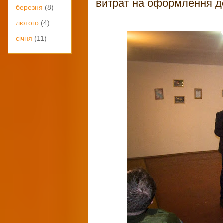
витрат на оформлення до
березня
(8)
лютого
(4)
січня
(11)