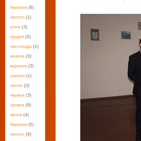
березня
(6)
лютого
(1)
січня
(3)
грудня
(5)
листопада
(1)
жовтня
(3)
вересня
(3)
серпня
(1)
липня
(2)
червня
(3)
травня
(9)
квітня
(4)
березня
(5)
лютого
(8)