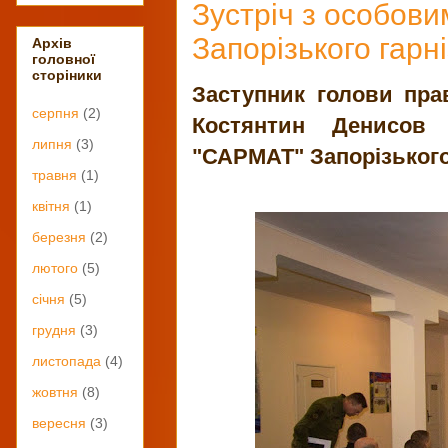
Зустріч з особов
Запорізького гарн
Архів
головної
сторіники
Заступник голови пра
серпня
(2)
Костянтин Денисов 
липня
(3)
"САРМАТ" Запорізького
травня
(1)
квітня
(1)
березня
(2)
лютого
(5)
січня
(5)
грудня
(3)
листопада
(4)
жовтня
(8)
вересня
(3)