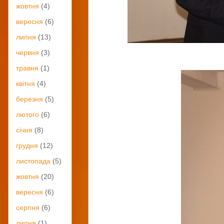
жовтня
(4)
вересня
(6)
липня
(13)
червня
(3)
травня
(1)
квітня
(4)
березня
(5)
лютого
(6)
січня
(8)
грудня
(12)
листопада
(5)
жовтня
(20)
вересня
(6)
серпня
(6)
липня
(1)