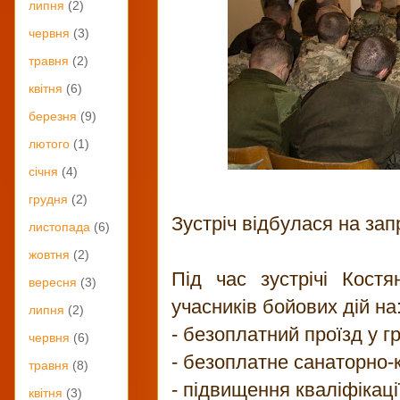
липня
(2)
червня
(3)
травня
(2)
квітня
(6)
березня
(9)
лютого
(1)
січня
(4)
грудня
(2)
Зустріч відбулася на за
листопада
(6)
жовтня
(2)
Під час зустрічі Костя
вересня
(3)
учасників бойових дій на
липня
(2)
- безоплатний проїзд у г
червня
(6)
- безоплатне санаторно-к
травня
(8)
- підвищення кваліфікаці
квітня
(3)