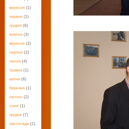
вересня
(1)
червня
(1)
грудня
(6)
жовтня
(3)
вересня
(2)
серпня
(2)
липня
(4)
травня
(1)
квітня
(6)
березня
(1)
лютого
(2)
січня
(1)
грудня
(7)
листопада
(1)