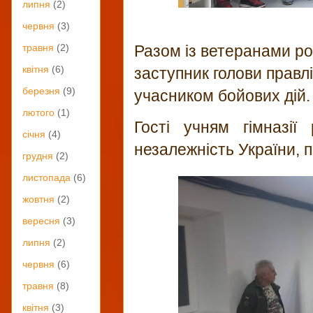
липня
(2)
червня
(3)
Разом із ветеранами рос
травня
(2)
квітня
(6)
заступник голови правлі
березня
(9)
учасником бойових дій.
лютого
(1)
Гості учням гімназії
січня
(4)
незалежність України, пі
грудня
(2)
листопада
(6)
жовтня
(2)
вересня
(3)
липня
(2)
червня
(6)
травня
(8)
квітня
(3)