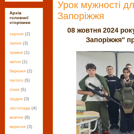
Урок мужності дл
Запоріжжя
Архів
головної
сторіники
08 жовтня 2024 ро
серпня
(2)
Запоріжжя" пр
липня
(3)
травня
(1)
квітня
(1)
березня
(2)
лютого
(5)
січня
(5)
грудня
(3)
листопада
(4)
жовтня
(8)
вересня
(3)