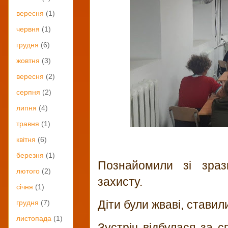
вересня
(1)
червня
(1)
грудня
(6)
жовтня
(3)
вересня
(2)
серпня
(2)
липня
(4)
травня
(1)
квітня
(6)
березня
(1)
Познайомили зі зразк
лютого
(2)
захисту.
січня
(1)
Діти були жваві, ставил
грудня
(7)
листопада
(1)
Зустріч відбулася за с