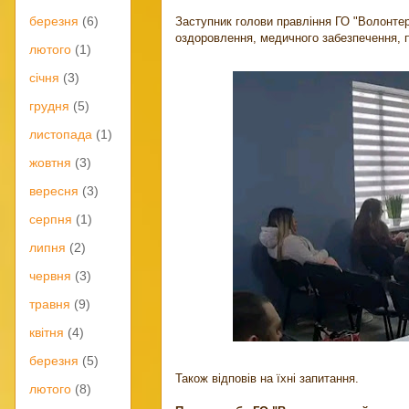
березня
(6)
Заступник голови правління ГО "Волонте
оздоровлення, медичного забезпечення, пс
лютого
(1)
січня
(3)
грудня
(5)
листопада
(1)
жовтня
(3)
вересня
(3)
серпня
(1)
липня
(2)
червня
(3)
травня
(9)
квітня
(4)
березня
(5)
Також відповів на їхні запитання.
лютого
(8)