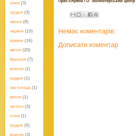
Прес-служба ГО "Волонтерський центр
січня
(3)
грудня
(3)
липня
(8)
Немає коментарів:
червня
(10)
травня
(16)
Дописати коментар
квітня
(20)
березня
(7)
жовтня
(1)
грудня
(1)
листопада
(1)
квітня
(1)
лютого
(3)
січня
(1)
грудня
(5)
жовтня
(3)