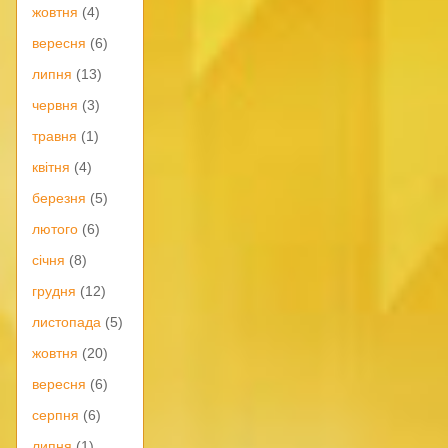
жовтня
(4)
вересня
(6)
липня
(13)
червня
(3)
травня
(1)
квітня
(4)
березня
(5)
лютого
(6)
січня
(8)
грудня
(12)
листопада
(5)
жовтня
(20)
вересня
(6)
серпня
(6)
липня
(1)