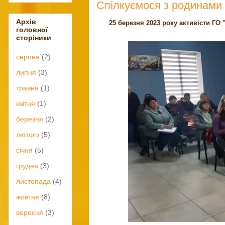
Спілкуємося з родинами 
Архів
25 березня 2023 року активісти ГО
головної
сторіники
серпня
(2)
липня
(3)
травня
(1)
квітня
(1)
березня
(2)
лютого
(5)
січня
(5)
грудня
(3)
листопада
(4)
жовтня
(8)
вересня
(3)