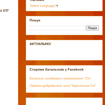
Select Language
▼
ої ОТГ
Пошук
АКТУАЛЬНО!
Сторінки батальонів у Facebook
Батальон особливого призначення "Січ"
Окрема добровольча чота "Карпатська Січ"