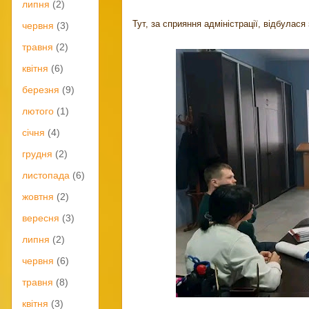
липня
(2)
Тут, за сприяння адміністрації, відбулася
червня
(3)
травня
(2)
квітня
(6)
березня
(9)
лютого
(1)
січня
(4)
грудня
(2)
листопада
(6)
жовтня
(2)
вересня
(3)
липня
(2)
червня
(6)
травня
(8)
квітня
(3)