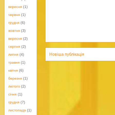
вересня
(1)
червня
(1)
грудня
(6)
жовтня
(3)
вересня
(2)
серпня
(2)
Новіша публікація
липня
(4)
травня
(1)
квітня
(6)
березня
(1)
лютого
(2)
січня
(1)
грудня
(7)
листопада
(1)