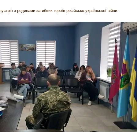
 зустріч з родинами загиблих героїв російсько-української війни.