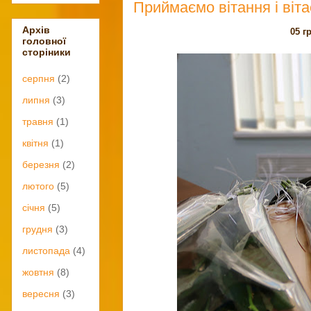
Приймаємо вітання і віт
Архів
05 г
головної
сторіники
серпня
(2)
липня
(3)
травня
(1)
квітня
(1)
березня
(2)
лютого
(5)
січня
(5)
грудня
(3)
листопада
(4)
жовтня
(8)
вересня
(3)