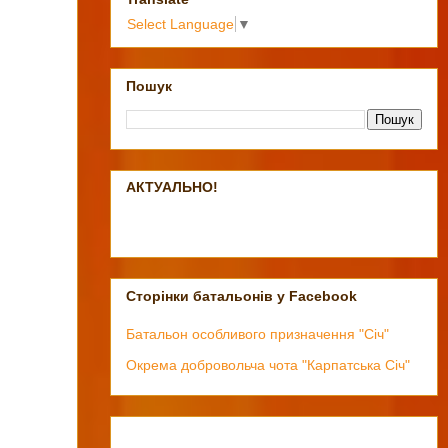
Select Language
▼
Пошук
АКТУАЛЬНО!
Сторінки батальонів у Facebook
Батальон особливого призначення "Січ"
Окрема добровольча чота "Карпатська Січ"