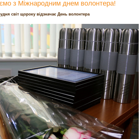
аємо з Міжнародним днем волонтера!
рудня світ щороку відзначає День волонтера