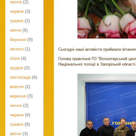
липня
(2)
червня
(3)
травня
(2)
квітня
(6)
березня
(9)
лютого
(1)
Сьогодні наші активісти приймали вітання
січня
(4)
Голова правління ГО "Волонтерський цен
Національної поліції в Запорізькій області
грудня
(2)
листопада
(6)
жовтня
(2)
вересня
(3)
липня
(2)
червня
(6)
травня
(8)
квітня
(3)