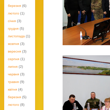
березня
(6)
лютого
(1)
січня
(3)
грудня
(5)
листопада
(1)
жовтня
(3)
вересня
(3)
серпня
(1)
липня
(2)
червня
(3)
травня
(9)
квітня
(4)
березня
(5)
лютого
(8)