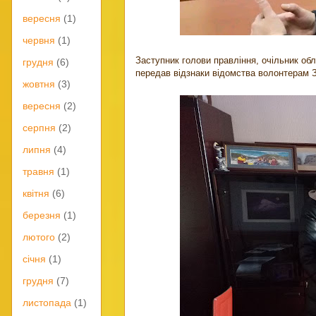
вересня
(1)
червня
(1)
Заступник голови правління, очільник об
грудня
(6)
передав відзнаки відомства волонтерам 
жовтня
(3)
вересня
(2)
серпня
(2)
липня
(4)
травня
(1)
квітня
(6)
березня
(1)
лютого
(2)
січня
(1)
грудня
(7)
листопада
(1)