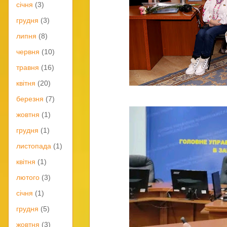
січня
(3)
грудня
(3)
липня
(8)
червня
(10)
травня
(16)
квітня
(20)
березня
(7)
жовтня
(1)
грудня
(1)
листопада
(1)
квітня
(1)
лютого
(3)
січня
(1)
грудня
(5)
жовтня
(3)