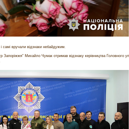
 і самі вручали відзнаки небайдужим.
тр Запоріжжя" Михайло Чумак отримав відзнаку керівництва Головного у
.