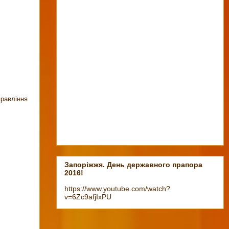
правління
Запоріжжя. День державного прапора
2016!
https://www.youtube.com/watch?
v=6Zc9afjIxPU