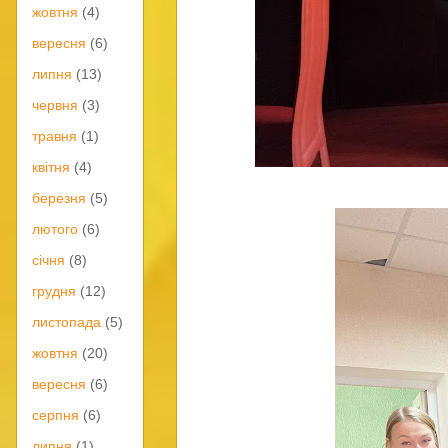
жовтня
(4)
вересня
(6)
липня
(13)
червня
(3)
травня
(1)
квітня
(4)
березня
(5)
лютого
(6)
січня
(8)
грудня
(12)
листопада
(5)
жовтня
(20)
вересня
(6)
серпня
(6)
липня
(1)