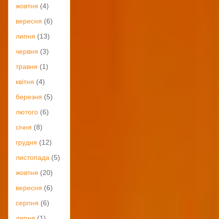
жовтня
(4)
вересня
(6)
липня
(13)
червня
(3)
травня
(1)
квітня
(4)
березня
(5)
лютого
(6)
січня
(8)
грудня
(12)
листопада
(5)
жовтня
(20)
вересня
(6)
серпня
(6)
липня
(1)