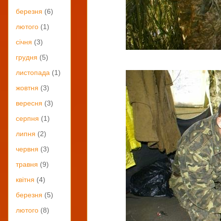
березня
(6)
лютого
(1)
січня
(3)
грудня
(5)
листопада
(1)
жовтня
(3)
вересня
(3)
серпня
(1)
липня
(2)
червня
(3)
травня
(9)
квітня
(4)
березня
(5)
лютого
(8)