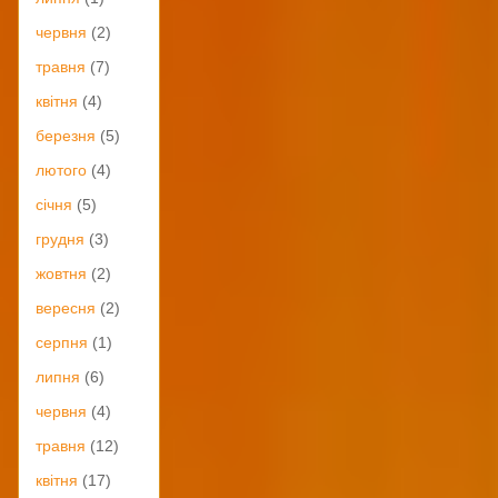
червня
(2)
травня
(7)
квітня
(4)
березня
(5)
лютого
(4)
січня
(5)
грудня
(3)
жовтня
(2)
вересня
(2)
серпня
(1)
липня
(6)
червня
(4)
травня
(12)
квітня
(17)