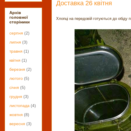
Доставка 26 квітня
Архів
головної
Хлопці на передовій готуються до обіду 
сторіники
серпня
(2)
липня
(3)
травня
(1)
квітня
(1)
березня
(2)
лютого
(5)
січня
(5)
грудня
(3)
листопада
(4)
жовтня
(8)
вересня
(3)