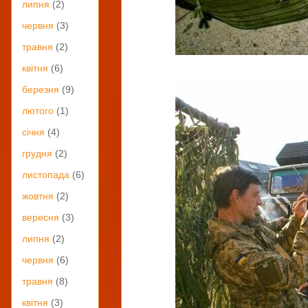
липня
(2)
червня
(3)
травня
(2)
квітня
(6)
березня
(9)
лютого
(1)
січня
(4)
грудня
(2)
листопада
(6)
жовтня
(2)
вересня
(3)
липня
(2)
червня
(6)
травня
(8)
квітня
(3)