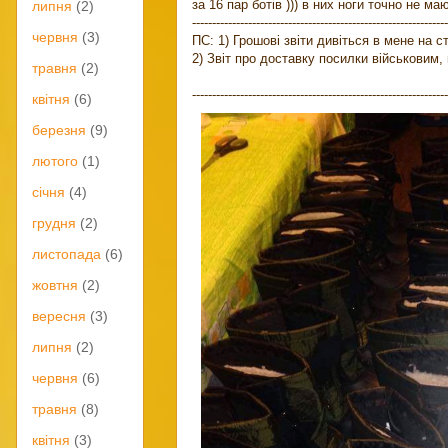
за 16 пар ботів ))) в них ноги точно не ма
липня
(2)
----------------------------------------------------------------
червня
(3)
ПС: 1) Грошові звіти дивіться в мене на
2) Звіт про доставку посилки військовим,
травня
(2)
----------------------------------------------------------------
квітня
(6)
березня
(9)
лютого
(1)
січня
(4)
грудня
(2)
листопада
(6)
жовтня
(2)
вересня
(3)
липня
(2)
червня
(6)
травня
(8)
квітня
(3)