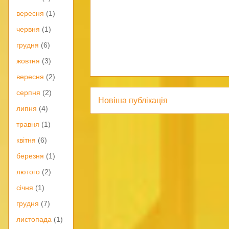
вересня
(1)
червня
(1)
грудня
(6)
жовтня
(3)
вересня
(2)
серпня
(2)
Новіша публікація
липня
(4)
травня
(1)
квітня
(6)
березня
(1)
лютого
(2)
січня
(1)
грудня
(7)
листопада
(1)