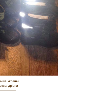
иків України
ександрівна
----------------