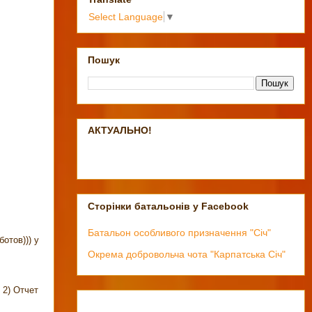
Select Language
▼
Пошук
АКТУАЛЬНО!
Сторінки батальонів у Facebook
Батальон особливого призначення "Січ"
ботов))) у
Окрема добровольча чота "Карпатська Січ"
)
2) Отчет