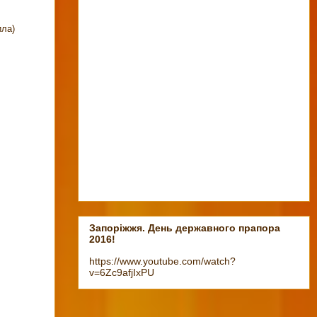
ила)
Запоріжжя. День державного прапора
2016!
https://www.youtube.com/watch?
v=6Zc9afjIxPU