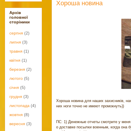
Хороша новина
Архів
головної
сторіники
серпня
(2)
липня
(3)
травня
(1)
квітня
(1)
березня
(2)
лютого
(5)
січня
(5)
грудня
(3)
Хороша новина для наших захисників, наж
листопада
(4)
них ноги точно не имеют промокнуть))
жовтня
(8)
ПС: 1) Денежные отчеты смотрите у меня
вересня
(3)
о доставке посылки военным, когда она 