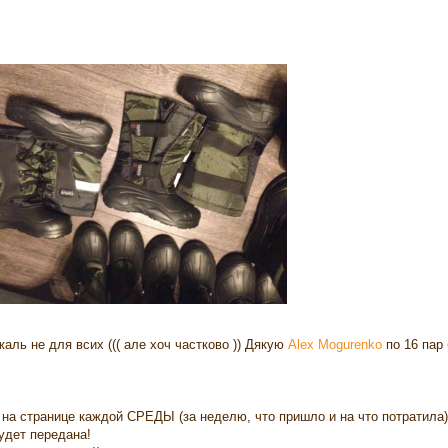
аль не для всих ((( але хоч частково )) Дякую
Alex Mogurenko
по 16 пар 
 на странице каждой СРЕДЫ (за неделю, что пришло и на что потратила
будет передана!