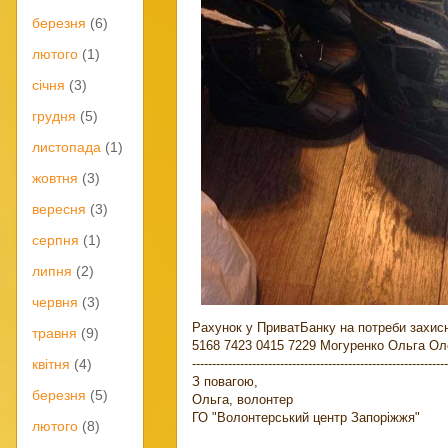
березня
(6)
лютого
(1)
січня
(3)
грудня
(5)
листопада
(1)
жовтня
(3)
вересня
(3)
серпня
(1)
липня
(2)
червня
(3)
Рахунок у ПриватБанку на потреби захисн
травня
(9)
5168 7423 0415 7229 Могуренко Ольга Ол
----------------------------------------------------------------
квітня
(4)
З повагою,
березня
(5)
Ольга, волонтер
ГО "Волонтерський центр Запоріжжя"
лютого
(8)