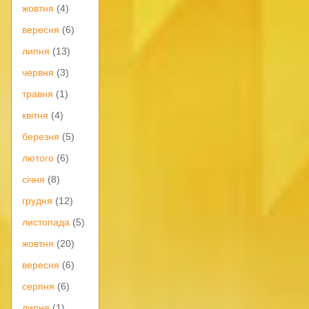
жовтня
(4)
вересня
(6)
липня
(13)
червня
(3)
травня
(1)
квітня
(4)
березня
(5)
лютого
(6)
січня
(8)
грудня
(12)
листопада
(5)
жовтня
(20)
вересня
(6)
серпня
(6)
липня
(1)